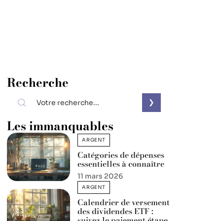
Recherche
Les immanquables
ARGENT
Catégories de dépenses
essentielles à connaître
11 mars 2026
ARGENT
Calendrier de versement
des dividendes ETF :
suivez le paiement étape