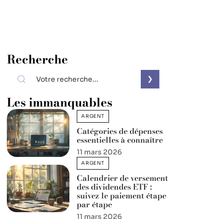
Recherche
Les immanquables
ARGENT
Catégories de dépenses
essentielles à connaître
11 mars 2026
ARGENT
Calendrier de versement
des dividendes ETF :
suivez le paiement étape
par étape
11 mars 2026